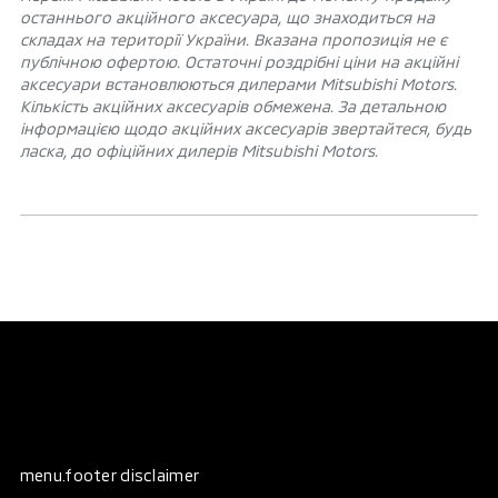
останнього акційного аксесуара, що знаходиться на
складах на території України. Вказана пропозиція не є
публічною офертою. Остаточні роздрібні ціни на акційні
аксесуари встановлюються дилерами Mitsubishi Motors.
Кількість акційних аксесуарів обмежена. За детальною
інформацією щодо акційних аксесуарів звертайтеся, будь
ласка, до офіційних дилерів Mitsubishi Motors.
menu.footer disclaimer