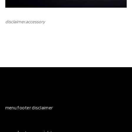
disclaimer.аccessory
menu.footer disclaimer