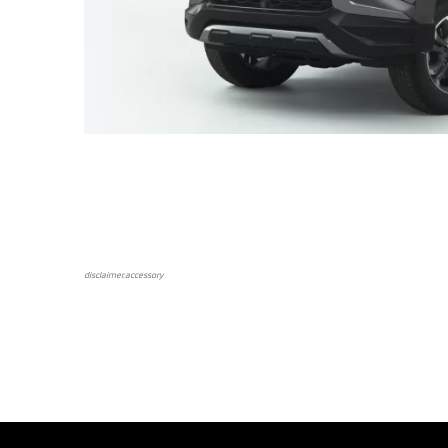
disclaimer.аccessory