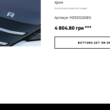
Хром
disclaimer.accessories images
Артикул: MZ553200EX
4 804.80 грн ***
BUTTONS.GET ON O