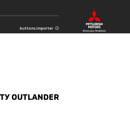
buttons.importer
ТУ OUTLANDER