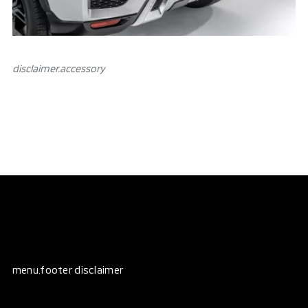
disclaimer.аccessory
menu.footer disclaimer