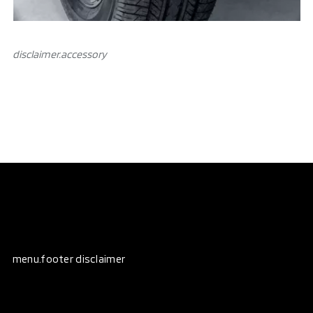
disclaimer.аccessory
menu.footer disclaimer